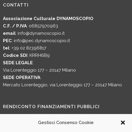
CONTATTI
Associazione Culturale DYNAMOSCOPIO
C.F. / P.IVA
: 06857970963
email
:
info@dynamoscopio.it
PEC
:
info@pec.dynamoscopio.it
tel
:
+39 02 82396817
Codice SDI
: KRRH6B9
SEDE LEGALE
:
Via Lorenteggio 177 – 20147 Milano
SEDE OPERATIVA
:
Mercato Lorenteggio, via Lorenteggio 177 – 20147 Milano
RENDICONTO FINANZIAMENTI PUBBLICI
Rendiconto dei finanziamenti pubblici percepiti L. 124/2017
Gestisci Consenso Cookie